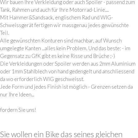
Wir bauen Ihre Verkleidung oder auch Spoiler - passend zum
Tank, Rahmen und auch für Ihre Motorrad-Linie....
Mit Hammer&Sandsack, englischem Rad und WIG-
Schweissgerät fertigen wir massgenau jedes gewünschte
Teil.
Alle gewünschten Konturen sind machbar, auf Wunsch
umgelegte Kanten ...alles kein Problem. Und das beste: - im
Gegensatz zu GfK gibt es keine Risse und Brüche ;-)
Die Verkleidungen oder Spoiler werden aus 2mm Aluminium
oder 1mm Stahlblech von hand gedengelt und anschliessend
da wo erforderlich WIG geschweisst.
Jede Form und jedes Finish ist möglich - Grenzen setzen da
nur Ihre Ideen...
fordern Sie uns!
Sie wollen ein Bike das seines gleichen