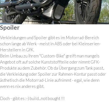
Spoiler
Verkleidungen und Spoiler gibt es im Motorrad-Bereich
schon lange ab Werk - meist in ABS oder bei Kleinserien-
Herstellern in GfK.
Beim Umbau zu Ihrem "Custom-Bike" greift man mangels
Angebot oft auf solche Kunststoffteile oder nimmt GFK-
Produkte au dem Zubehör. Ob da Übergang zum Tank passt,
die Verkleidung oder Spoiler zur Rahmen-Kontur passt oder
ästhetisch die Motorrad-Linie aufnimmt - egal, wie denn
wenn es nix anderes gibt.
Doch - gibt es :-) build...not bought !!!